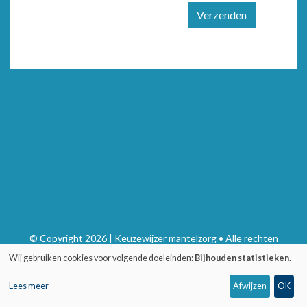
Verzenden
© Copyright 2026 | Keuzewijzer mantelzorg • Alle rechten
voorbehouden
Wij gebruiken cookies voor volgende doeleinden:
Bijhouden statistieken
.
Privacy
•
Webdesign door Zenjoy in Leuven
•
Powered by Nimbu
Lees meer
Afwijzen
OK