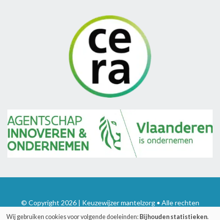
© Copyright 2026 | Keuzewijzer mantelzorg • Alle rechten
voorbehouden
Wij gebruiken cookies voor volgende doeleinden:
Bijhouden statistieken
.