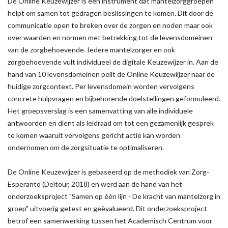
De Online Keuzewijzer is een instrument dat mantelzorggroepen
helpt om samen tot gedragen beslissingen te komen. Dit door de
communicatie open te breken over de zorgen en noden maar ook
over waarden en normen met betrekking tot de levensdomeinen
van de zorgbehoevende. Iedere mantelzorger en ook
zorgbehoevende vult individueel de digitale Keuzewijzer in. Aan de
hand van 10 levensdomeinen peilt de Online Keuzewiijzer naar de
huidige zorgcontext. Per levensdomein worden vervolgens
concrete hulpvragen en bijbehorende doelstellingen geformuleerd.
Het groepsverslag is een samenvatting van alle individuele
antwoorden en dient als leidraad om tot een gezamenlijk gesprek
te komen waaruit vervolgens gericht actie kan worden
ondernomen om de zorgsituatie te optimaliseren.
De Online Keuzewijzer is gebaseerd op de methodiek van Zorg-
Esperanto (Deltour, 2018) en werd aan de hand van het
onderzoeksproject "Samen op één lijn - De kracht van mantelzorg in
groep" uitvoerig getest en geëvalueerd. Dit onderzoeksproject
betrof een samenwerking tussen het Academisch Centrum voor