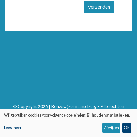
Verzenden
© Copyright 2026 | Keuzewijzer mantelzorg • Alle rechten
voorbehouden
Wij gebruiken cookies voor volgende doeleinden:
Bijhouden statistieken
.
Privacy
•
Webdesign door Zenjoy in Leuven
•
Powered by Nimbu
Lees meer
Afwijzen
OK