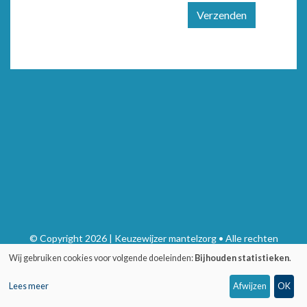
Verzenden
© Copyright 2026 | Keuzewijzer mantelzorg • Alle rechten
voorbehouden
Wij gebruiken cookies voor volgende doeleinden:
Bijhouden statistieken
.
Privacy
•
Webdesign door Zenjoy in Leuven
•
Powered by Nimbu
Lees meer
Afwijzen
OK