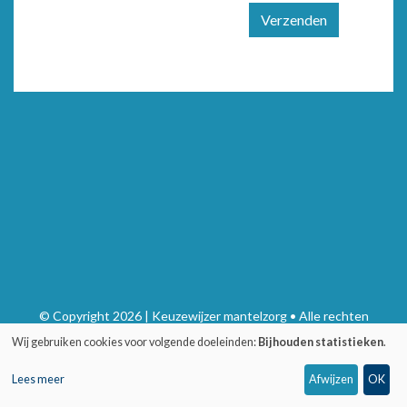
Verzenden
© Copyright 2026 | Keuzewijzer mantelzorg • Alle rechten
voorbehouden
Wij gebruiken cookies voor volgende doeleinden:
Bijhouden statistieken
.
Privacy
•
Webdesign door Zenjoy in Leuven
•
Powered by Nimbu
Lees meer
Afwijzen
OK