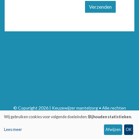
Verzenden
© Copyright 2026 | Keuzewijzer mantelzorg • Alle rechten
voorbehouden
Wij gebruiken cookies voor volgende doeleinden:
Bijhouden statistieken
.
Privacy
•
Webdesign door Zenjoy in Leuven
•
Powered by Nimbu
Lees meer
Afwijzen
OK