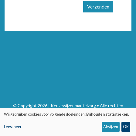
Verzenden
© Copyright 2026 | Keuzewijzer mantelzorg • Alle rechten
voorbehouden
Wij gebruiken cookies voor volgende doeleinden:
Bijhouden statistieken
.
Privacy
•
Webdesign door Zenjoy in Leuven
•
Powered by Nimbu
Lees meer
Afwijzen
OK