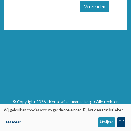
Verzenden
© Copyright 2026 | Keuzewijzer mantelzorg • Alle rechten
voorbehouden
Wij gebruiken cookies voor volgende doeleinden:
Bijhouden statistieken
.
Privacy
•
Webdesign door Zenjoy in Leuven
•
Powered by Nimbu
Lees meer
Afwijzen
OK