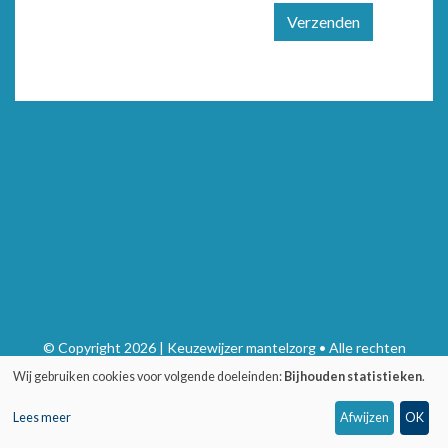
Verzenden
© Copyright 2026 | Keuzewijzer mantelzorg • Alle rechten
voorbehouden
Wij gebruiken cookies voor volgende doeleinden:
Bijhouden statistieken
.
Privacy
•
Webdesign door Zenjoy in Leuven
•
Powered by Nimbu
Lees meer
Afwijzen
OK