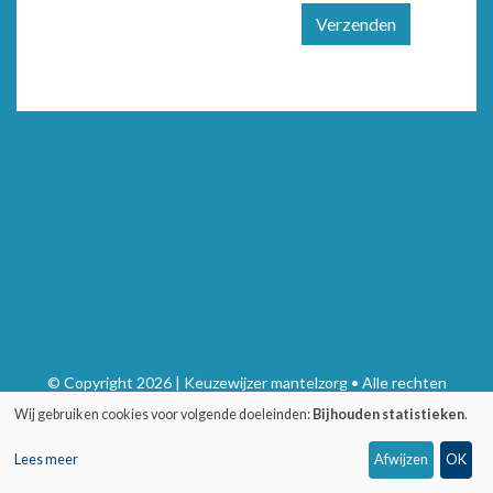
Verzenden
© Copyright 2026 | Keuzewijzer mantelzorg • Alle rechten
voorbehouden
Wij gebruiken cookies voor volgende doeleinden:
Bijhouden statistieken
.
Privacy
•
Webdesign door Zenjoy in Leuven
•
Powered by Nimbu
Lees meer
Afwijzen
OK