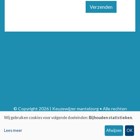
Verzenden
© Copyright 2026 | Keuzewijzer mantelzorg • Alle rechten
voorbehouden
Wij gebruiken cookies voor volgende doeleinden:
Bijhouden statistieken
.
Privacy
•
Webdesign door Zenjoy in Leuven
•
Powered by Nimbu
Lees meer
Afwijzen
OK