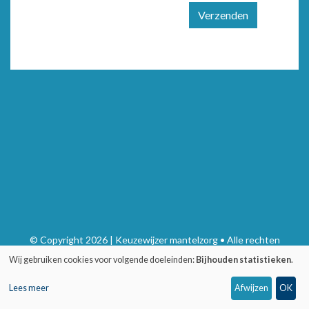
Verzenden
© Copyright 2026 | Keuzewijzer mantelzorg • Alle rechten
voorbehouden
Wij gebruiken cookies voor volgende doeleinden:
Bijhouden statistieken
.
Privacy
•
Webdesign door Zenjoy in Leuven
•
Powered by Nimbu
Lees meer
Afwijzen
OK