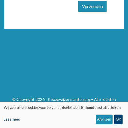
Verzenden
© Copyright 2026 | Keuzewijzer mantelzorg • Alle rechten
voorbehouden
Wij gebruiken cookies voor volgende doeleinden:
Bijhouden statistieken
.
Privacy
•
Webdesign door Zenjoy in Leuven
•
Powered by Nimbu
Lees meer
Afwijzen
OK