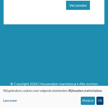
Verzenden
© Copyright 2026 | Keuzewijzer mantelzorg • Alle rechten
voorbehouden
Wij gebruiken cookies voor volgende doeleinden:
Bijhouden statistieken
.
Privacy
•
Webdesign door Zenjoy in Leuven
•
Powered by Nimbu
Lees meer
Afwijzen
OK