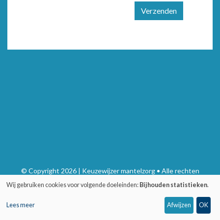
Verzenden
© Copyright 2026 | Keuzewijzer mantelzorg • Alle rechten
voorbehouden
Wij gebruiken cookies voor volgende doeleinden:
Bijhouden statistieken
.
Privacy
•
Webdesign door Zenjoy in Leuven
•
Powered by Nimbu
Lees meer
Afwijzen
OK