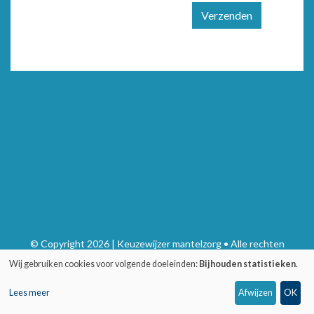
Verzenden
© Copyright 2026 | Keuzewijzer mantelzorg • Alle rechten
voorbehouden
Wij gebruiken cookies voor volgende doeleinden:
Bijhouden statistieken
.
Privacy
•
Webdesign door Zenjoy in Leuven
•
Powered by Nimbu
Lees meer
Afwijzen
OK