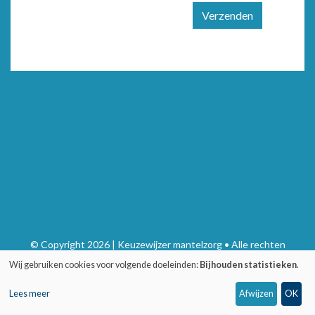
Verzenden
© Copyright 2026 | Keuzewijzer mantelzorg • Alle rechten
voorbehouden
Wij gebruiken cookies voor volgende doeleinden:
Bijhouden statistieken
.
Privacy
•
Webdesign door Zenjoy in Leuven
•
Powered by Nimbu
Lees meer
Afwijzen
OK