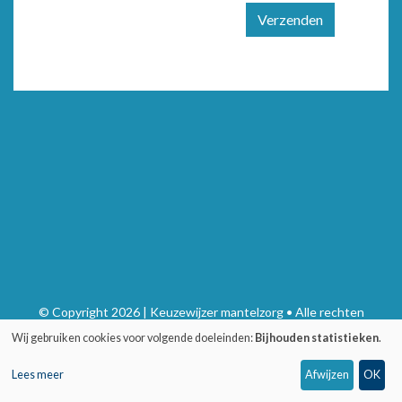
Verzenden
© Copyright 2026 | Keuzewijzer mantelzorg • Alle rechten
voorbehouden
Wij gebruiken cookies voor volgende doeleinden:
Bijhouden statistieken
.
Privacy
•
Webdesign door Zenjoy in Leuven
•
Powered by Nimbu
Lees meer
Afwijzen
OK