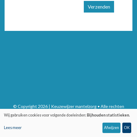
Verzenden
© Copyright 2026 | Keuzewijzer mantelzorg • Alle rechten
voorbehouden
Wij gebruiken cookies voor volgende doeleinden:
Bijhouden statistieken
.
Privacy
•
Webdesign door Zenjoy in Leuven
•
Powered by Nimbu
Lees meer
Afwijzen
OK