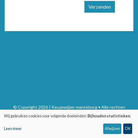
Verzenden
© Copyright 2026 | Keuzewijzer mantelzorg • Alle rechten
voorbehouden
Wij gebruiken cookies voor volgende doeleinden:
Bijhouden statistieken
.
Privacy
•
Webdesign door Zenjoy in Leuven
•
Powered by Nimbu
Lees meer
Afwijzen
OK