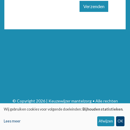
Verzenden
© Copyright 2026 | Keuzewijzer mantelzorg • Alle rechten
voorbehouden
Wij gebruiken cookies voor volgende doeleinden:
Bijhouden statistieken
.
Privacy
•
Webdesign door Zenjoy in Leuven
•
Powered by Nimbu
Lees meer
Afwijzen
OK