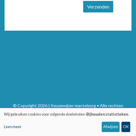
Verzenden
© Copyright 2026 | Keuzewijzer mantelzorg • Alle rechten
voorbehouden
Wij gebruiken cookies voor volgende doeleinden:
Bijhouden statistieken
.
Privacy
•
Webdesign door Zenjoy in Leuven
•
Powered by Nimbu
Lees meer
Afwijzen
OK