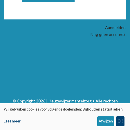
Aanmelden
Nog geen account?
© Copyright 2026 | Keuzewijzer mantelzorg • Alle rechten
voorbehouden
Wij gebruiken cookies voor volgende doeleinden:
Bijhouden statistieken
.
Privacy
•
Webdesign door Zenjoy in Leuven
•
Powered by Nimbu
Lees meer
Afwijzen
OK